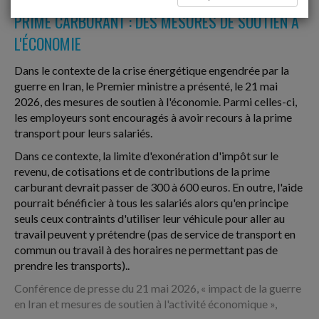
PRIME CARBURANT : DES MESURES DE SOUTIEN À
L'ÉCONOMIE
Dans le contexte de la crise énergétique engendrée par la
guerre en Iran, le Premier ministre a présenté, le 21 mai
2026, des mesures de soutien à l'économie. Parmi celles-ci,
les employeurs sont encouragés à avoir recours à la prime
transport pour leurs salariés.
Dans ce contexte, la limite d'exonération d'impôt sur le
revenu, de cotisations et de contributions de la prime
carburant devrait passer de 300 à 600 euros. En outre, l'aide
pourrait bénéficier à tous les salariés alors qu'en principe
seuls ceux contraints d'utiliser leur véhicule pour aller au
travail peuvent y prétendre (pas de service de transport en
commun ou travail à des horaires ne permettant pas de
prendre les transports)..
Conférence de presse du 21 mai 2026, « impact de la guerre
en Iran et mesures de soutien à l'activité économique »,