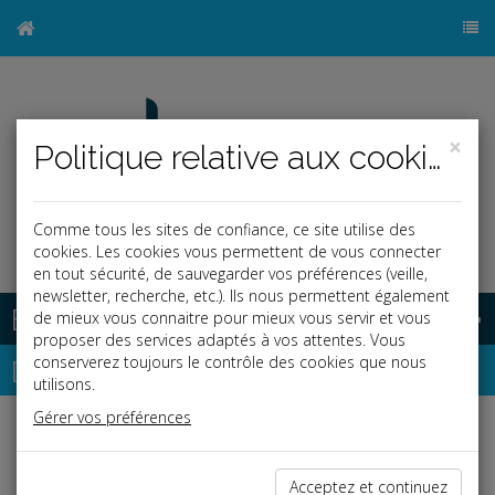
×
Politique relative aux cookies
Comme tous les sites de confiance, ce site utilise des
cookies. Les cookies vous permettent de vous connecter
en tout sécurité, de sauvegarder vos préférences (veille,
newsletter, recherche, etc.). Ils nous permettent également
Base documentaire
de mieux vous connaitre pour mieux vous servir et vous
proposer des services adaptés à vos attentes. Vous
Dépêches
conserverez toujours le contrôle des cookies que nous
utilisons.
Gérer vos préférences
j
a
b
Social
Date: 2026-06-02
Acceptez et continuez