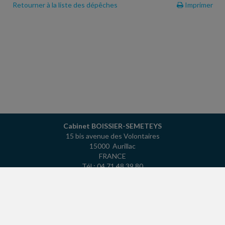
Retourner à la liste des dépêches
Imprimer
Cabinet BOISSIER-SEMETEYS
15 bis avenue des Volontaires
15000 Aurillac
FRANCE
Tél : 04 71 48 39 80
ACCUEIL
PLAN