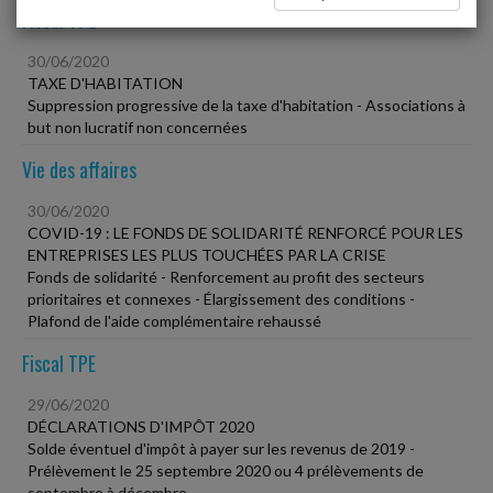
Fiscal TPE
30/06/2020
TAXE D'HABITATION
Suppression progressive de la taxe d'habitation - Associations à
but non lucratif non concernées
Vie des affaires
30/06/2020
COVID-19 : LE FONDS DE SOLIDARITÉ RENFORCÉ POUR LES
ENTREPRISES LES PLUS TOUCHÉES PAR LA CRISE
Fonds de solidarité - Renforcement au profit des secteurs
prioritaires et connexes - Élargissement des conditions -
Plafond de l'aide complémentaire rehaussé
Fiscal TPE
29/06/2020
DÉCLARATIONS D'IMPÔT 2020
Solde éventuel d'impôt à payer sur les revenus de 2019 -
Prélèvement le 25 septembre 2020 ou 4 prélèvements de
septembre à décembre