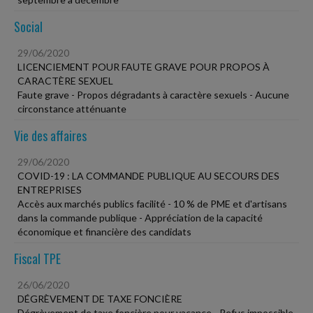
Social
29/06/2020
LICENCIEMENT POUR FAUTE GRAVE POUR PROPOS À
CARACTÈRE SEXUEL
Faute grave - Propos dégradants à caractère sexuels - Aucune
circonstance atténuante
Vie des affaires
29/06/2020
COVID-19 : LA COMMANDE PUBLIQUE AU SECOURS DES
ENTREPRISES
Accès aux marchés publics facilité - 10 % de PME et d'artisans
dans la commande publique - Appréciation de la capacité
économique et financière des candidats
Fiscal TPE
26/06/2020
DÉGRÈVEMENT DE TAXE FONCIÈRE
Dégrèvement de taxe foncière pour vacance - Refus impossible