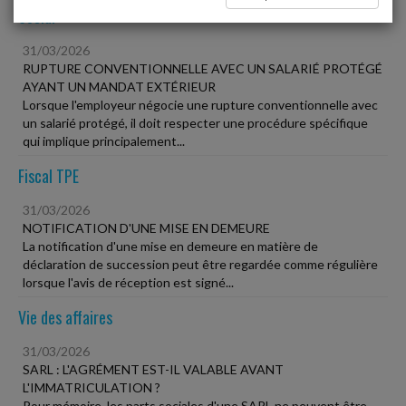
Social
31/03/2026
RUPTURE CONVENTIONNELLE AVEC UN SALARIÉ PROTÉGÉ
AYANT UN MANDAT EXTÉRIEUR
Lorsque l'employeur négocie une rupture conventionnelle avec
un salarié protégé, il doit respecter une procédure spécifique
qui implique principalement...
Fiscal TPE
31/03/2026
NOTIFICATION D'UNE MISE EN DEMEURE
La notification d'une mise en demeure en matière de
déclaration de succession peut être regardée comme régulière
lorsque l'avis de réception est signé...
Vie des affaires
31/03/2026
SARL : L'AGRÉMENT EST-IL VALABLE AVANT
L'IMMATRICULATION ?
Pour mémoire, les parts sociales d'une SARL ne peuvent être