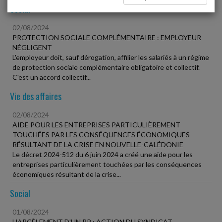
Social
02/08/2024
PROTECTION SOCIALE COMPLÉMENTAIRE : EMPLOYEUR
NÉGLIGENT
L'employeur doit, sauf dérogation, affilier les salariés à un régime
de protection sociale complémentaire obligatoire et collectif.
C'est un accord collectif...
Vie des affaires
02/08/2024
AIDE POUR LES ENTREPRISES PARTICULIÈREMENT
TOUCHÉES PAR LES CONSÉQUENCES ÉCONOMIQUES
RÉSULTANT DE LA CRISE EN NOUVELLE-CALÉDONIE
Le décret 2024-512 du 6 juin 2024 a créé une aide pour les
entreprises particulièrement touchées par les conséquences
économiques résultant de la crise...
Social
01/08/2024
HARCÈLEMENT D'UN RP : ACTION DU SYNDICAT