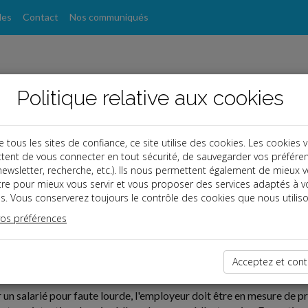
les
Contact
Nos communiqués
Politique relative aux cookies
ous les sites de confiance, ce site utilise des cookies. Les cookies 
tent de vous connecter en tout sécurité, de sauvegarder vos préfére
, newsletter, recherche, etc.). Ils nous permettent également de mieux 
tre pour mieux vous servir et vous proposer des services adaptés à v
s. Vous conserverez toujours le contrôle des cookies que nous utiliso
vos préférences
06-03
Acceptez et cont
 DU SITE WEB PAR LE DIRECTEUR E-COMMERCE
r un salarié pour faute lourde, l'employeur doit être en mesure de 