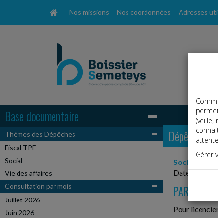
Nos missions
Nos coordonnées
Adresses uti
Comme t
permet
Base documentaire
(veille
connai
Dépêches
Thémes des Dépêches
attente
Fiscal TPE
Gérer 
Social
Social
Date: 2026-
Vie des affaires
Consultation par mois
PARALYSIE
Juillet 2026
Pour licencie
Juin 2026