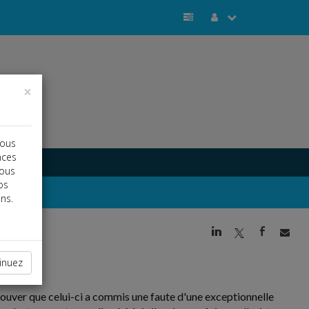
×
vous
nces
vous
os
ns.
j
a
b
inuez
prouver que celui-ci a commis une faute d'une exceptionnelle