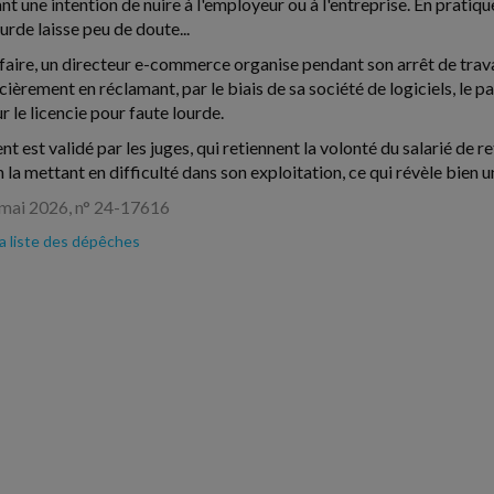
nt une intention de nuire à l'employeur ou à l'entreprise. En pratiqu
urde laisse peu de doute...
faire, un directeur e-commerce organise pendant son arrêt de travail
ncièrement en réclamant, par le biais de sa société de logiciels, le
 le licencie pour faute lourde.
t est validé par les juges, qui retiennent la volonté du salarié de r
n la mettant en difficulté dans son exploitation, ce qui révèle bien u
 mai 2026, n° 24-17616
la liste des dépêches